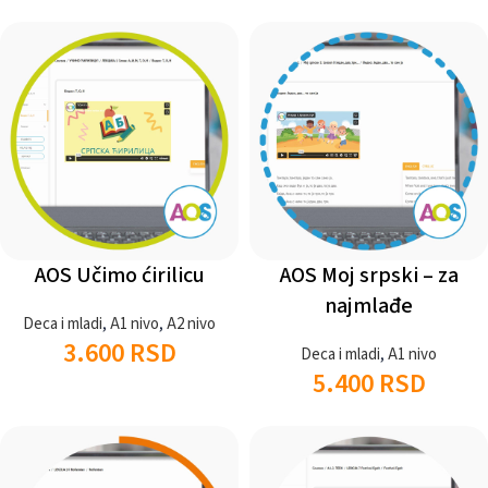
AOS Učimo ćirilicu
AOS Moj srpski – za
najmlađe
Deca i mladi
,
A1 nivo
,
A2 nivo
3.600
RSD
Deca i mladi
,
A1 nivo
5.400
RSD