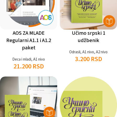
AOS ZA MLADE
Učimo srpski 1
Regularni A1.1 i A1.2
udžbenik
paket
Odrasli
,
A1 nivo
,
A2 nivo
3.200
RSD
Deca i mladi
,
A1 nivo
21.200
RSD