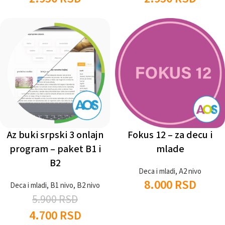
Az buki srpski 3 onlajn
Fokus 12 – za decu i
program – paket B1 i
mlade
B2
Deca i mladi
,
A2 nivo
8.000
RSD
Deca i mladi
,
B1 nivo
,
B2 nivo
5.900
RSD
4.700
RSD