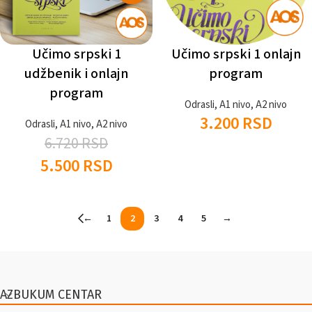
Učimo srpski 1
Učimo srpski 1 onlajn
udžbenik i onlajn
program
program
Odrasli
,
A1 nivo
,
A2 nivo
3.200
RSD
Odrasli
,
A1 nivo
,
A2 nivo
6.720
RSD
5.500
RSD
←
1
2
3
4
5
→
AZBUKUM CENTAR