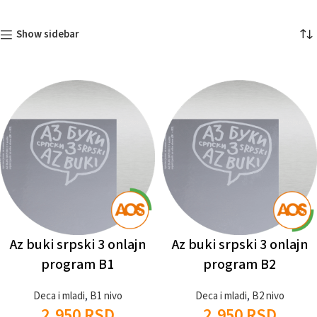
Show sidebar
Az buki srpski 3 onlajn
Az buki srpski 3 onlajn
program B1
program B2
Deca i mladi
,
B1 nivo
Deca i mladi
,
B2 nivo
2.950
RSD
2.950
RSD