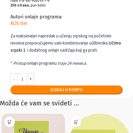
ISBN 978-86-908295-7-6
256 strana
, pun kolor
Autori onlajn programa:
AOS tim
Za maksimalan napredak u učenju srpskog na početnim
nivoima preporučujemo vam kombinovanje udžbenika
Učimo
srpski 1
i dodatnog onlajn sadržaja koji ga prati.
*
Pristup
onlajn programu
traje 24 meseca.
DODAJ U KORPU
Možda će vam se svideti …