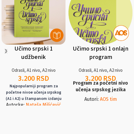
Učimo srpski 1
Učimo srpski 1 onlajn
udžbenik
program
Odrasli
,
A1 nivo
,
A2 nivo
Odrasli
,
A1 nivo
,
A2 nivo
3.200
RSD
3.200
RSD
Program za početni nivo
Najpopularniji program za
učenja srpskog jezika
početne nivoe učenja srpskog
(A1 i A2) u štampanom izdanju
Autori:
AOS tim
Autorke:
Nataša Milićević
Svaka od 12 lekcija, koje ovaj
Dobromirov,
Biljana
program nudi, sadrži originalne
Novković Adžaip
video-zapise, interaktivna
Centar Azbukum, 2026 - 8
.
izdanje
vežbanja i pregled gramatičkih
ISBN 978-86-908295-7-6
256
pravila. Onlajn program je