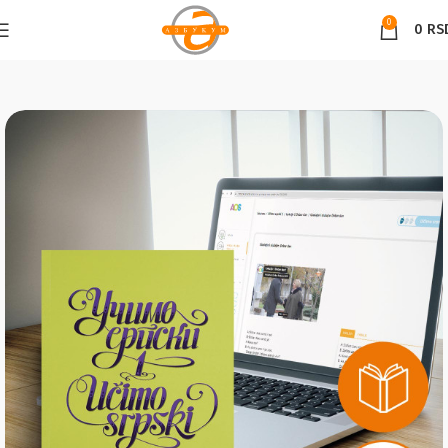
0
0
RS