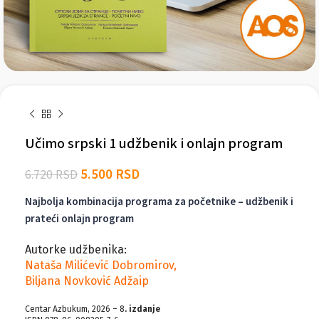
Učimo srpski 1 udžbenik i onlajn program
5.500
RSD
6.720
RSD
Najbolja kombinacija programa za početnike – udžbenik i
prateći onlajn program
Autorke udžbenika:
Nataša Milićević Dobromirov,
Biljana Novković Adžaip
Centar Azbukum, 2026 – 8
. izdanje