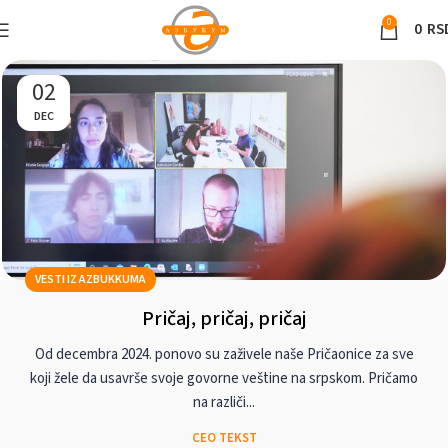
0
0
RS
02
DEC
VESTI IZ AZBUKKUMA
Pričaj, pričaj, pričaj
Od decembra 2024. ponovo su zaživele naše Pričaonice za sve
koji žele da usavrše svoje govorne veštine na srpskom. Pričamo
na različi...
CEO TEKST